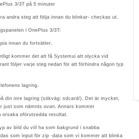
Plus 3/3T på 5 minuter
ra andra steg att följa innan du blinkar- checkas ut.
ingspanelen i OnePlus 3/3T:
ia innan du fortsätter.
tligt kommer det att få Systemui att olycka vid
ant följer varje steg nedan för att förhindra någon typ
lefonens lagring.
 din inre lagring (sökväg: sdcard/). Det är mycket,
 är just som nämnts ovan. Annars kommer
 orsaka oförutsedda resultat.
yp av bild du vill ha som bakgrund i snabba
ndas som input för zip -data som vi kommer att blinka