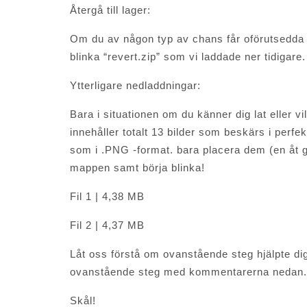
Återgå till lager:
Om du av någon typ av chans får oförutsedda r
blinka “revert.zip” som vi laddade ner tidigare.
Ytterligare nedladdningar:
Bara i situationen om du känner dig lat eller vi
innehåller totalt 13 bilder som beskärs i perfe
som i .PNG -format. bara placera dem (en åt
mappen samt börja blinka!
Fil 1 | 4,38 MB
Fil 2 | 4,37 MB
Låt oss förstå om ovanstående steg hjälpte dig
ovanstående steg med kommentarerna nedan.
Skål!