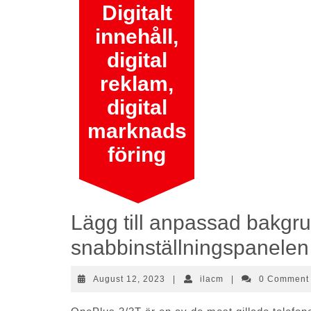
Skip
Digitalt
to
innehåll,
content
digital
reklam,
digital
marknads
föring
Lägg till anpassad bakgrun
snabbinställningspanele
August
ilacm
August 12, 2023
|
ilacm
|
0 Commen
12,
2023