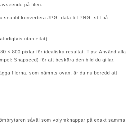
 avseende på filen:
u snabbt konvertera JPG -data till PNG -stil på
urligtvis utan citat).
× 800 pixlar för idealiska resultat. Tips: Använd alla
mpel: Snapseed) för att beskära den bild du gillar.
ägga filerna, som nämnts ovan, är du nu beredd att
 strömbrytaren såväl som volymknappar på exakt samma