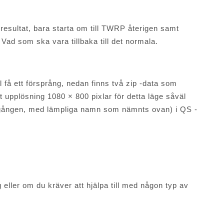
esultat, bara starta om till TWRP återigen samt
 Vad som ska vara tillbaka till det normala.
ll få ett försprång, nedan finns två zip -data som
kt upplösning 1080 × 800 pixlar för detta läge såväl
 gången, med lämpliga namn som nämnts ovan) i QS -
 eller om du kräver att hjälpa till med någon typ av