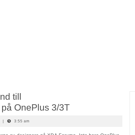
d till
n på OnePlus 3/3T
t
|
3:55 am