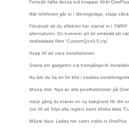
Fortsätt hålla dessa två knappar förbi OnePl
När telefonen går in i läkningsläge, släpp så
Förutsatt att du effektivt har startat in i TWRP
alternativen. Du kommer att bli ombedd att välj
nedladdade filen ‘CustomQsv0.5.zip’.
Svep till att vara installationen.
Starta om gadgeten vid framgångsrik installati
Nu bör du ha en fin bild i snabba inställningsb
Missa inte: Njut av alla pixelfunktioner på 
Varje gång du kräver en ny bakgrund för din s
(se till att följa alla regler) samt blinka data
Måste läsa: Ladda ner samt ställa in OnePlus