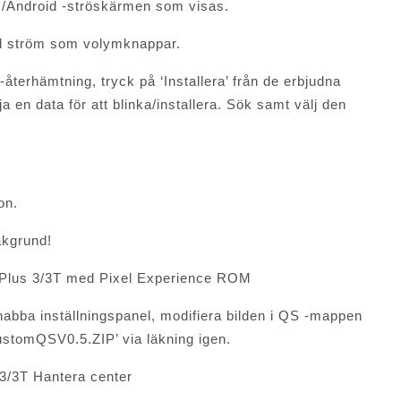
us/Android -ströskärmen som visas.
väl ström som volymknappar.
 -återhämtning, tryck på ‘Installera’ från de erbjudna
a en data för att blinka/installera. Sök samt välj den
on.
akgrund!
OnePlus 3/3T med Pixel Experience ROM
nabba inställningspanel, modifiera bilden i QS -mappen
 ‘CustomQSV0.5.ZIP’ via läkning igen.
 3/3T Hantera center