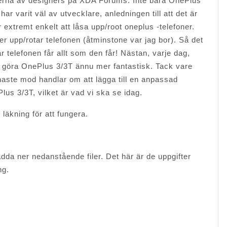
nerna av designers på XDA Forums. Inte bara OnePlus
har varit väl av utvecklare, anledningen till att det är
extremt enkelt att låsa upp/root oneplus -telefoner.
er upp/rotar telefonen (åtminstone var jag bor). Så det
r telefonen får allt som den får! Nästan, varje dag,
att göra OnePlus 3/3T ännu mer fantastisk. Tack vare
e mod handlar om att lägga till en anpassad
lus 3/3T, vilket är vad vi ska se idag.
äkning för att fungera.
adda ner nedanstående filer. Det här är de uppgifter
ng.