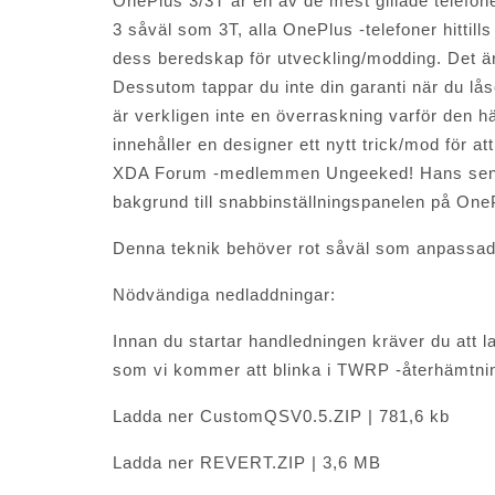
OnePlus 3/3T är en av de mest gillade telefo
3 såväl som 3T, alla OnePlus -telefoner hittills 
dess beredskap för utveckling/modding. Det är 
Dessutom tappar du inte din garanti när du lås
är verkligen inte en överraskning varför den hä
innehåller en designer ett nytt trick/mod för 
XDA Forum -medlemmen Ungeeked! Hans senast
bakgrund till snabbinställningspanelen på OneP
Denna teknik behöver rot såväl som anpassad l
Nödvändiga nedladdningar:
Innan du startar handledningen kräver du att l
som vi kommer att blinka i TWRP -återhämtni
Ladda ner CustomQSV0.5.ZIP | 781,6 kb
Ladda ner REVERT.ZIP | 3,6 MB