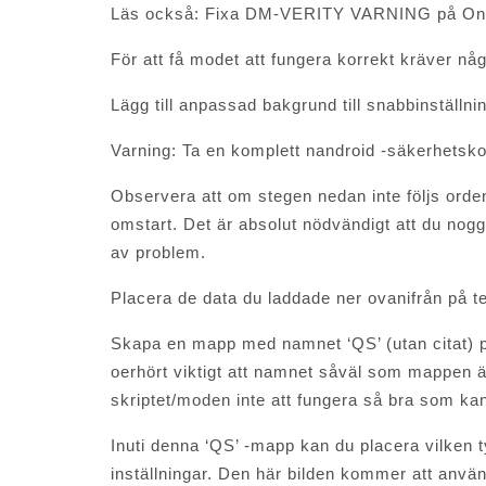
Läs också: Fixa DM-VERITY VARNING på One
För att få modet att fungera korrekt kräver någ
Lägg till anpassad bakgrund till snabbinställn
Varning: Ta en komplett nandroid -säkerhetskop
Observera att om stegen nedan inte följs orden
omstart. Det är absolut nödvändigt att du noggr
av problem.
Placera de data du laddade ner ovanifrån på te
Skapa en mapp med namnet ‘QS’ (utan citat) på
oerhört viktigt att namnet såväl som mappen
skriptet/moden inte att fungera så bra som kan
Inuti denna ‘QS’ -mapp kan du placera vilken t
inställningar. Den här bilden kommer att anvä