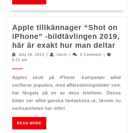
MORE
skärmdumpar]
Apple tillkännager “Shot on
iPhone” -bildtävlingen 2019,
Appl
här är exakt hur man deltar
till
July
ilacm
July 26, 2023
|
ilacm
|
0 Comment
|
26,
8:51 am
“Sho
2023
on
Apples skott på iPhone -kampanjer alltid
iPho
verifierar populära, med affärsdelningsbilder som
-
har fångats på en av dess telefoner. Dessa
bild
bilder ser alltid ganska fantastiska ut, liksom nu
2019
verksamheten har infört
här
READ
är
READ MORE
MORE