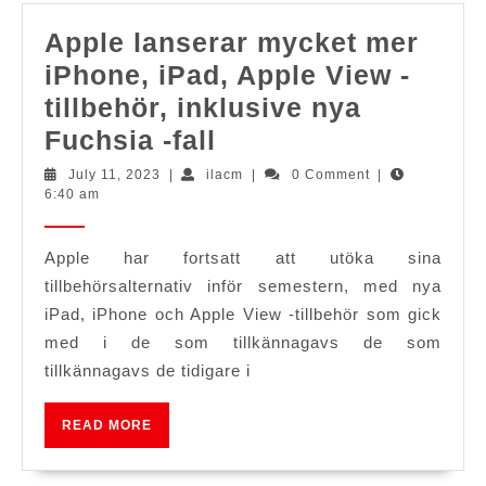
[rapport]
Apple lanserar mycket mer
iPhone, iPad, Apple View -
tillbehör, inklusive nya
Apple
Fuchsia -fall
lanserar
July
ilacm
July 11, 2023
|
ilacm
|
0 Comment
|
11,
6:40 am
mycket
2023
mer
Apple har fortsatt att utöka sina
iPhone,
tillbehörsalternativ inför semestern, med nya
iPad,
iPad, iPhone och Apple View -tillbehör som gick
Apple
med i de som tillkännagavs de som
View
tillkännagavs de tidigare i
-
READ
tillbehör,
READ MORE
MORE
inklusive