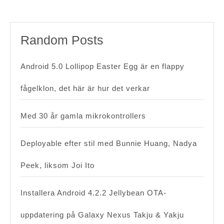
navigation
som
framtida
Random Posts
patent
Android 5.0 Lollipop Easter Egg är en flappy
fågelklon, det här är hur det verkar
Med 30 år gamla mikrokontrollers
Deployable efter stil med Bunnie Huang, Nadya
Peek, liksom Joi Ito
Installera Android 4.2.2 Jellybean OTA-
uppdatering på Galaxy Nexus Takju & Yakju