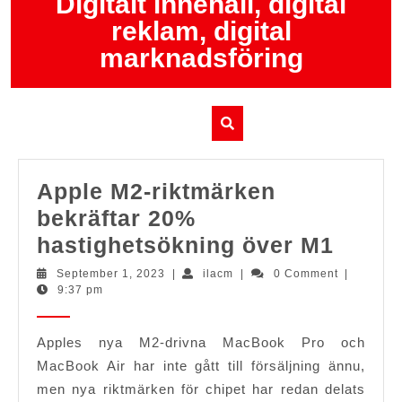
Digitalt innehåll, digital
Skip
reklam, digital
to
content
marknadsföring
Apple M2-riktmärken
bekräftar 20%
Apple
hastighetsökning över M1
M2-
September
ilacm
September 1, 2023
|
ilacm
|
0 Comment
|
1,
9:37 pm
riktm
2023
bekrä
Apples nya M2-drivna MacBook Pro och
20%
MacBook Air har inte gått till försäljning ännu,
hasti
men nya riktmärken för chipet har redan delats