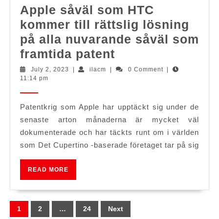
iPhone
Apple såväl som HTC
4s
kommer till rättslig lösning
för
på alla nuvarande såväl som
att
Apple
framtida patent
stanna
såväl
July
ilacm
July 2, 2023
|
ilacm
|
0 Comment
|
lite
2,
11:14 pm
som
2023
längre
HTC
Patentkrig som Apple har upptäckt sig under de
kommer
senaste arton månaderna är mycket väl
till
dokumenterade och har täckts runt om i världen
rättslig
som Det Cupertino -baserade företaget tar på sig
lösning
på
READ
READ MORE
MORE
alla
nuvarande
Posts
1
2
…
24
Next
såväl