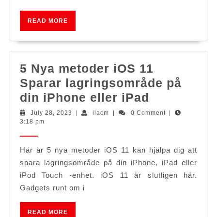
av
iPhone
READ
READ MORE
MORE
5,
iPod
Touch
5 Nya metoder iOS 11
och
Sparar lagringsområde på
iPod
5
din iPhone eller iPad
Classic
Nya
July
ilacm
July 28, 2023
|
ilacm
|
0 Comment
|
Design
28,
3:18 pm
metoder
2023
[Report]
iOS
Här är 5 nya metoder iOS 11 kan hjälpa dig att
11
spara lagringsområde på din iPhone, iPad eller
Sparar
iPod Touch -enhet. iOS 11 är slutligen här.
lagringso
Gadgets runt om i
på
din
READ
READ MORE