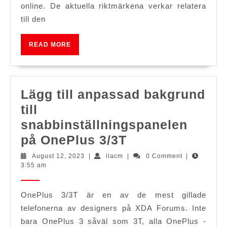
över
online. De aktuella riktmärkena verkar relatera
M1
till den
READ
READ MORE
MORE
Lägg till anpassad bakgrund
till
snabbinställningspanelen
Lägg
på OnePlus 3/3T
till
August
ilacm
August 12, 2023
|
ilacm
|
0 Comment
|
12,
3:55 am
anpassad
2023
bakgrund
OnePlus 3/3T är en av de mest gillade
till
telefonerna av designers på XDA Forums. Inte
snabbinställni
bara OnePlus 3 såväl som 3T, alla OnePlus -