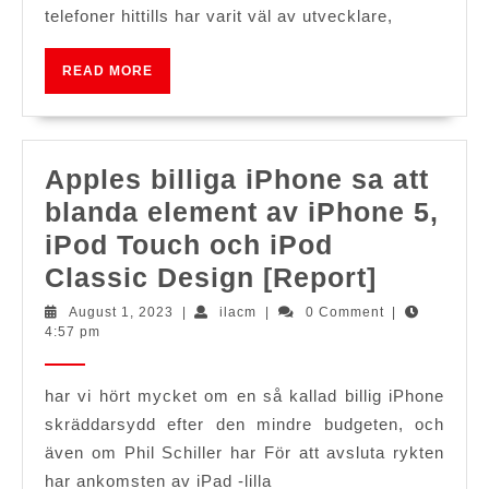
på
telefoner hittills har varit väl av utvecklare,
OnePlus
3/3T
READ
READ MORE
MORE
Apples billiga iPhone sa att
blanda element av iPhone 5,
iPod Touch och iPod
Apples
Classic Design [Report]
billiga
August
ilacm
August 1, 2023
|
ilacm
|
0 Comment
|
1,
4:57 pm
iPhone
2023
sa
har vi hört mycket om en så kallad billig iPhone
att
skräddarsydd efter den mindre budgeten, och
blanda
även om Phil Schiller har För att avsluta rykten
element
har ankomsten av iPad -lilla