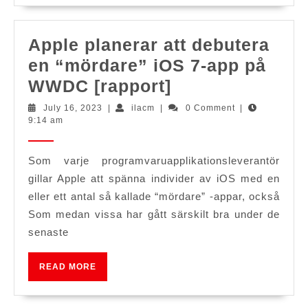
exak
hur
man
Apple planerar att debutera
delt
en “mördare” iOS 7-app på
Apple
WWDC [rapport]
planerar
July
ilacm
July 16, 2023
|
ilacm
|
0 Comment
|
16,
9:14 am
att
2023
debutera
Som varje programvaruapplikationsleverantör
en
gillar Apple att spänna individer av iOS med en
“mördare”
eller ett antal så kallade “mördare” -appar, också
iOS
Som medan vissa har gått särskilt bra under de
7-
senaste
app
READ
på
READ MORE
MORE
WWDC