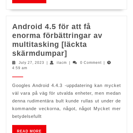
MORE
iPhone
eller
iPad
Android 4.5 för att få
enorma förbättringar av
multitasking [läckta
Android
skärmdumpar]
4.5
July
ilacm
July 27, 2023
|
ilacm
|
0 Comment
|
27,
4:59 am
för
2023
att
Googles Android 4.4.3 -uppdatering kan mycket
få
väl vara på väg för utvalda enheter, men medan
enorma
denna rudimentära bult kunde rullas ut under de
förbättringar
kommande veckorna, något, något Mycket mer
av
betydelsefullt
multitasking
READ
[läckta
READ MORE