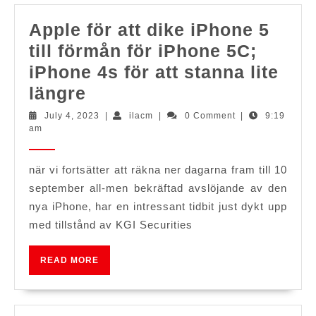
nya
Fuchsia
Apple för att dike iPhone 5
-
till förmån för iPhone 5C;
fall
iPhone 4s för att stanna lite
Apple
längre
för
July
ilacm
July 4, 2023
|
ilacm
|
0 Comment
|
9:19
4,
am
att
2023
dike
när vi fortsätter att räkna ner dagarna fram till 10
iPhone
september all-men bekräftad avslöjande av den
5
nya iPhone, har en intressant tidbit just dykt upp
till
med tillstånd av KGI Securities
förmån
för
READ
READ MORE
MORE
iPhone
5C;